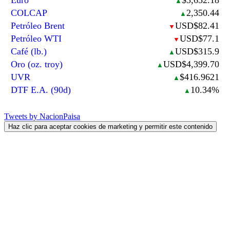
▲
COLCAP
2,350.44
▲
Petróleo Brent
USD$82.41
▼
Petróleo WTI
USD$77.1
▼
Café (lb.)
USD$315.9
▲
Oro (oz. troy)
USD$4,399.70
▲
UVR
$416.9621
▲
DTF E.A. (90d)
10.34%
▲
Tweets by NacionPaisa
Haz clic para aceptar cookies de marketing y permitir este contenido