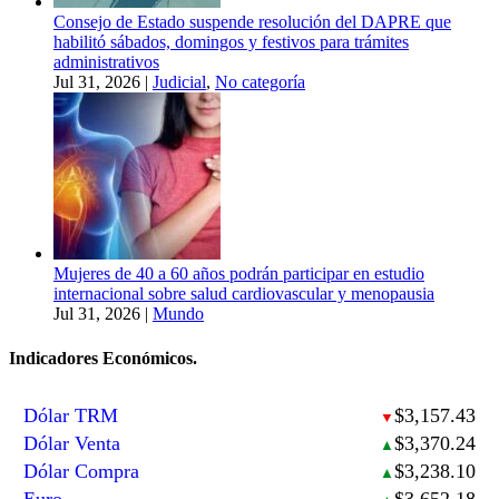
Consejo de Estado suspende resolución del DAPRE que
habilitó sábados, domingos y festivos para trámites
administrativos
Jul 31, 2026
|
Judicial
,
No categoría
Mujeres de 40 a 60 años podrán participar en estudio
internacional sobre salud cardiovascular y menopausia
Jul 31, 2026
|
Mundo
Indicadores Económicos.
Dólar TRM
$3,157.43
▼
Dólar Venta
$3,370.24
▲
Dólar Compra
$3,238.10
▲
Euro
$3,652.18