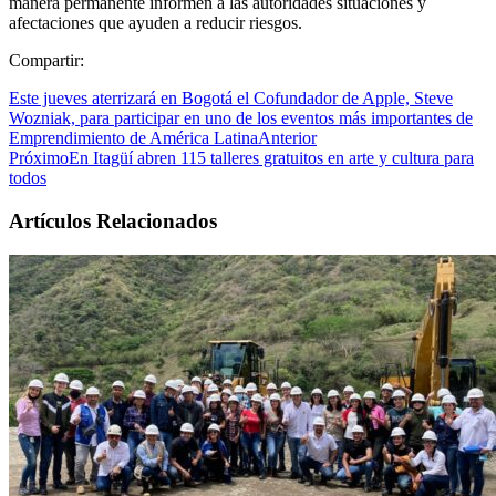
manera permanente informen a las autoridades situaciones y
afectaciones que ayuden a reducir riesgos.
Compartir:
Este jueves aterrizará en Bogotá el Cofundador de Apple, Steve
Wozniak, para participar en uno de los eventos más importantes de
Emprendimiento de América Latina
Anterior
Próximo
En Itagüí abren 115 talleres gratuitos en arte y cultura para
todos
Artículos Relacionados