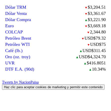
Dólar TRM
$3,204.51
▼
Dólar Venta
$3,361.67
▼
Dólar Compra
$3,221.90
▲
Euro
$3,669.18
▼
COLCAP
2,344.80
▼
Petróleo Brent
USD$79.32
▼
Petróleo WTI
USD$75
▼
Café (lb.)
USD$311.45
▲
Oro (oz. troy)
USD$4,324.70
▲
UVR
$416.8051
▲
DTF E.A. (90d)
10.34%
▲
Tweets by NacionPaisa
Haz clic para aceptar cookies de marketing y permitir este contenido