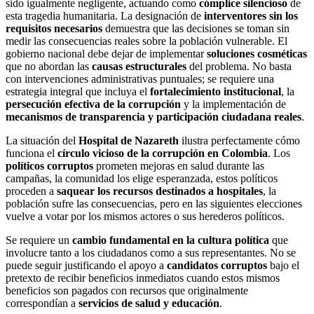
sido igualmente negligente, actuando como
cómplice silencioso
de
esta tragedia humanitaria. La designación de
interventores sin los
requisitos necesarios
demuestra que las decisiones se toman sin
medir las consecuencias reales sobre la población vulnerable. El
gobierno nacional debe dejar de implementar
soluciones cosméticas
que no abordan las
causas estructurales
del problema. No basta
con intervenciones administrativas puntuales; se requiere una
estrategia integral que incluya el
fortalecimiento institucional
, la
persecución efectiva de la corrupción
y la implementación de
mecanismos de transparencia y participación ciudadana reales
.
La situación del
Hospital de Nazareth
ilustra perfectamente cómo
funciona el
círculo vicioso de la corrupción en Colombia
. Los
políticos corruptos
prometen mejoras en salud durante las
campañas, la comunidad los elige esperanzada, estos políticos
proceden a
saquear los recursos destinados a hospitales
, la
población sufre las consecuencias, pero en las siguientes elecciones
vuelve a votar por los mismos actores o sus herederos políticos.
Se requiere un
cambio fundamental en la cultura política
que
involucre tanto a los ciudadanos como a sus representantes. No se
puede seguir justificando el apoyo a
candidatos corruptos
bajo el
pretexto de recibir beneficios inmediatos cuando estos mismos
beneficios son pagados con recursos que originalmente
correspondían a
servicios de salud y educación
.