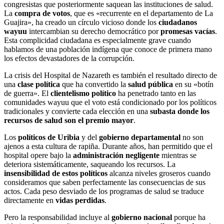
congresistas que posteriormente saquean las instituciones de salud.
La
compra de votos
, que es «recurrente en el departamento de La
Guajira», ha creado un círculo vicioso donde los
ciudadanos
wayuu
intercambian su derecho democrático por
promesas vacías
.
Esta complicidad ciudadana es especialmente grave cuando
hablamos de una población indígena que conoce de primera mano
los efectos devastadores de la corrupción.
La crisis del Hospital de Nazareth es también el resultado directo de
una
clase política
que ha convertido la
salud pública
en su «botín
de guerra». El
clientelismo político
ha penetrado tanto en las
comunidades wayuu que el voto está condicionado por los políticos
tradicionales y convierte cada elección en una
subasta donde los
recursos de salud son el premio mayor
.
Los
políticos de Uribia
y del
gobierno departamental
no son
ajenos a esta cultura de rapiña. Durante años, han permitido que el
hospital opere bajo la
administración negligente
mientras se
deteriora sistemáticamente, saqueando los recursos. La
insensibilidad de estos políticos
alcanza niveles groseros cuando
consideramos que saben perfectamente las consecuencias de sus
actos. Cada peso desviado de los programas de salud se traduce
directamente en
vidas perdidas
.
Pero la responsabilidad incluye al
gobierno nacional
porque ha