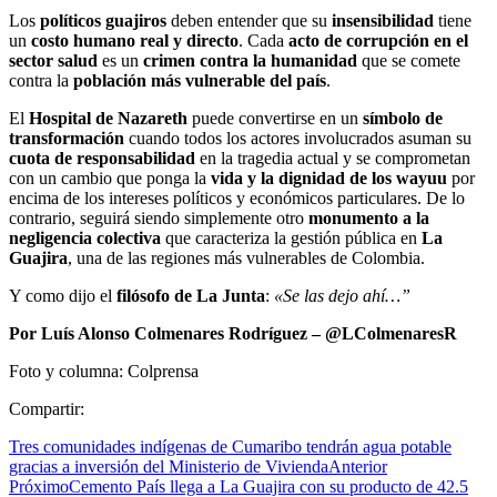
Los
políticos guajiros
deben entender que su
insensibilidad
tiene
un
costo humano real y directo
. Cada
acto de corrupción en el
sector salud
es un
crimen contra la humanidad
que se comete
contra la
población más vulnerable del país
.
El
Hospital de Nazareth
puede convertirse en un
símbolo de
transformación
cuando todos los actores involucrados asuman su
cuota de responsabilidad
en la tragedia actual y se comprometan
con un cambio que ponga la
vida y la dignidad de los wayuu
por
encima de los intereses políticos y económicos particulares. De lo
contrario, seguirá siendo simplemente otro
monumento a la
negligencia colectiva
que caracteriza la gestión pública en
La
Guajira
, una de las regiones más vulnerables de Colombia.
Y como dijo el
filósofo de La Junta
:
«Se las dejo ahí…”
Por Luís Alonso Colmenares Rodríguez – @LColmenaresR
Foto y columna: Colprensa
Compartir:
Tres comunidades indígenas de Cumaribo tendrán agua potable
gracias a inversión del Ministerio de Vivienda
Anterior
Próximo
Cemento País llega a La Guajira con su producto de 42.5