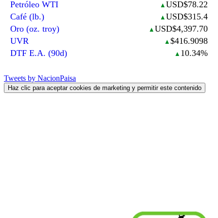
Petróleo WTI
USD$78.22
▲
Café (lb.)
USD$315.4
▲
Oro (oz. troy)
USD$4,397.70
▲
UVR
$416.9098
▲
DTF E.A. (90d)
10.34%
▲
Tweets by NacionPaisa
Haz clic para aceptar cookies de marketing y permitir este contenido