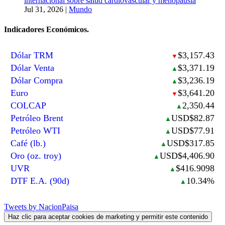
internacional sobre salud cardiovascular y menopausia
Jul 31, 2026
|
Mundo
Indicadores Económicos.
Dólar TRM
$3,157.43
▼
Dólar Venta
$3,371.19
▲
Dólar Compra
$3,236.19
▲
Euro
$3,641.20
▼
COLCAP
2,350.44
▲
Petróleo Brent
USD$82.87
▲
Petróleo WTI
USD$77.91
▲
Café (lb.)
USD$317.85
▲
Oro (oz. troy)
USD$4,406.90
▲
UVR
$416.9098
▲
DTF E.A. (90d)
10.34%
▲
Tweets by NacionPaisa
Haz clic para aceptar cookies de marketing y permitir este contenido