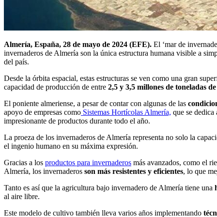
Almería, España, 28 de mayo de 2024 (EFE).
El ‘mar de invernade
invernaderos de Almería son la única estructura humana visible a simp
del país.
Desde la órbita espacial, estas estructuras se ven como una gran super
capacidad de producción de entre
2,5 y 3,5 millones de toneladas de
El poniente almeriense, a pesar de contar con algunas de las
condicio
apoyo de empresas como
Sistemas Hortícolas Almería,
que se dedica a
impresionante de productos durante todo el año.
La proeza de los invernaderos de Almería representa no solo la capa
el ingenio humano en su máxima expresión.
Gracias a los
productos para invernaderos
más avanzados, como el riego
Almería, los invernaderos
son más resistentes y eficientes
, lo que me
Tanto es así que la agricultura bajo invernadero de Almería tiene una
al aire libre.
Este modelo de cultivo también lleva varios años implementando
técn