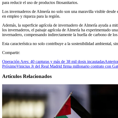
para reducir el uso de productos fitosanitarios.
Los invernaderos de Almería no solo son una maravilla visible desde el
en empleo y riqueza para la región.
Además, la superficie agrícola de invernadero de Almería ayuda a miti
los invernaderos, el paisaje agrícola de Almería ha experimentado una
invernadero, compensando indirectamente la huella de carbono de los
Esta característica no solo contribuye a la sostenibilidad ambiental, s
Compartir:
Operación Ares: 40 capturas y más de 38 mil dosis incautadas
Anterio
Próximo
Vinicius Jr del Real Madrid firma millonario contrato con Ga
Artículos Relacionados