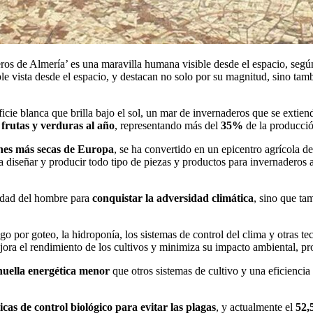
ros de Almería’ es una maravilla humana visible desde el espacio, seg
le vista desde el espacio, y destacan no solo por su magnitud, sino tam
ficie blanca que brilla bajo el sol, un mar de invernaderos que se extie
 frutas y verduras al año
, representando más del
35%
de la producció
nes más secas de Europa
, se ha convertido en un epicentro agrícola de 
 diseñar y producir todo tipo de piezas y productos para invernaderos a
cidad del hombre para
conquistar la adversidad climática
, sino que ta
 por goteo, la hidroponía, los sistemas de control del clima y otras te
jora el rendimiento de los cultivos y minimiza su impacto ambiental, pr
huella energética menor
que otros sistemas de cultivo y una eficiencia 
icas de control biológico para evitar las plagas
, y actualmente el
52,