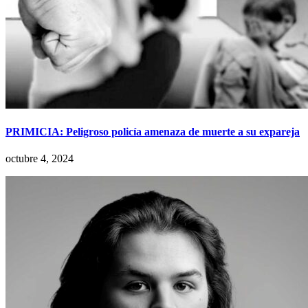
PRIMICIA: Peligroso policía amenaza de muerte a su expareja
octubre 4, 2024