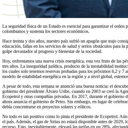
La seguridad física de un Estado es esencial para garantizar el orden p
colombianos y sustenta los sectores económicos.
Hace treinta y dos años, nuestro país sufrió un apagón que trajo consi
educación, fallas en los servicios de salud y serios obstáculos para la
golpe devastador al progreso y bienestar de la sociedad.
Hoy, enfrentamos una nueva crisis energética, esta vez fruto de las p
tres años. La inseguridad jurídica, producto de la inestabilidad instit
los cuales solo tenemos reservas probadas para los próximos 6,2 y 7 a
modelo de estabilidad energética en la región y a nivel global, estemo
A pesar de todo, esta semana se anunció una buena noticia: el descubr
gobierno del presidente Álvaro Uribe, cuando en 2003 se creó la Ag
Ecopetrol y otras compañías privadas. En 2017, durante el gobierno d
ahora anuncia el gobierno de Petro. Sin embargo, en lugar de celebrar 
debía concentrarse en proyectos solares y eólicos.
No todo es tan positivo como lo pinta el presidente de Ecopetrol. Aún
el país. Además, el gas de Sirius no estará disponible antes de 2029,
recurso. Esto, inevitablemente, elevará las tarifas en un 28%, afectando