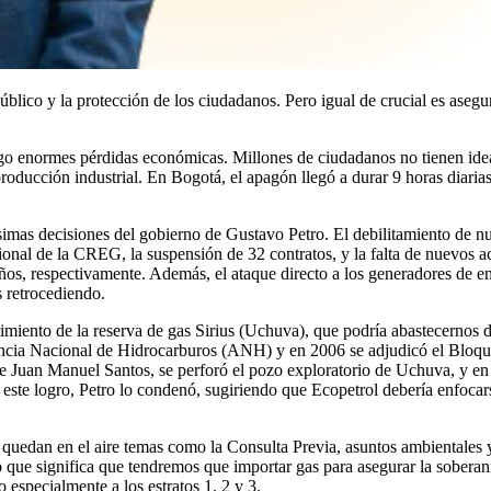
úblico y la protección de los ciudadanos. Pero igual de crucial es asegur
go enormes pérdidas económicas. Millones de ciudadanos no tienen idea d
 producción industrial. En Bogotá, el apagón llegó a durar 9 horas diaria
ésimas decisiones del gobierno de Gustavo Petro. El debilitamiento de nu
ucional de la CREG, la suspensión de 32 contratos, y la falta de nuevos 
ños, respectivamente. Además, el ataque directo a los generadores de e
s retrocediendo.
imiento de la reserva de gas Sirius (Uchuva), que podría abastecernos d
encia Nacional de Hidrocarburos (ANH) y en 2006 se adjudicó el Bloqu
e Juan Manuel Santos, se perforó el pozo exploratorio de Uchuva, y en 
este logro, Petro lo condenó, sugiriendo que Ecopetrol debería enfocars
 quedan en el aire temas como la Consulta Previa, asuntos ambientales y 
 lo que significa que tendremos que importar gas para asegurar la sober
 especialmente a los estratos 1, 2 y 3.