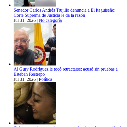
Senador Carlos Andrés Trujillo denuncia a El Itaguiseño:
Corte Suprema de Justicia le da la razón
Jul 31, 2026
|
No categoría
Al Gury Rodríguez le tocó retractarse: acusó sin pruebas a
Esteban Restrepo
Jul 31, 2026
|
Política