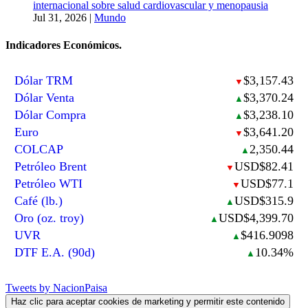
internacional sobre salud cardiovascular y menopausia
Jul 31, 2026
|
Mundo
Indicadores Económicos.
Dólar TRM
$3,157.43
▼
Dólar Venta
$3,370.24
▲
Dólar Compra
$3,238.10
▲
Euro
$3,641.20
▼
COLCAP
2,350.44
▲
Petróleo Brent
USD$82.41
▼
Petróleo WTI
USD$77.1
▼
Café (lb.)
USD$315.9
▲
Oro (oz. troy)
USD$4,399.70
▲
UVR
$416.9098
▲
DTF E.A. (90d)
10.34%
▲
Tweets by NacionPaisa
Haz clic para aceptar cookies de marketing y permitir este contenido