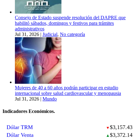
Consejo de Estado suspende resolución del DAPRE que
habilitó sábados, domingos y festivos para trámites
administrativos
Jul 31, 2026
|
Judicial
,
No categoría
Mujeres de 40 a 60 años podrán participar en estudio
internacional sobre salud cardiovascular y menopausia
Jul 31, 2026
|
Mundo
Indicadores Económicos.
Dólar TRM
$3,157.43
▼
Dólar Venta
$3,372.14
▲