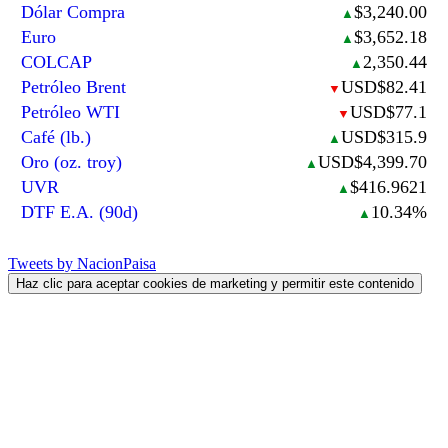
Dólar Compra
$3,240.00
▲
Euro
$3,652.18
▲
COLCAP
2,350.44
▲
Petróleo Brent
USD$82.41
▼
Petróleo WTI
USD$77.1
▼
Café (lb.)
USD$315.9
▲
Oro (oz. troy)
USD$4,399.70
▲
UVR
$416.9621
▲
DTF E.A. (90d)
10.34%
▲
Tweets by NacionPaisa
Haz clic para aceptar cookies de marketing y permitir este contenido