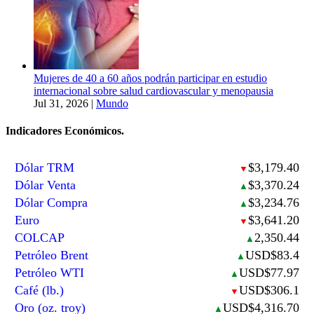
Mujeres de 40 a 60 años podrán participar en estudio
internacional sobre salud cardiovascular y menopausia
Jul 31, 2026
|
Mundo
Indicadores Económicos.
Dólar TRM
$3,179.40
▼
Dólar Venta
$3,370.24
▲
Dólar Compra
$3,234.76
▲
Euro
$3,641.20
▼
COLCAP
2,350.44
▲
Petróleo Brent
USD$83.4
▲
Petróleo WTI
USD$77.97
▲
Café (lb.)
USD$306.1
▼
Oro (oz. troy)
USD$4,316.70
▲