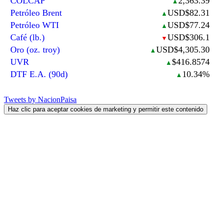
COLCAP
2,363.39
▲
Petróleo Brent
USD$82.31
▲
Petróleo WTI
USD$77.24
▲
Café (lb.)
USD$306.1
▼
Oro (oz. troy)
USD$4,305.30
▲
UVR
$416.8574
▲
DTF E.A. (90d)
10.34%
▲
Tweets by NacionPaisa
Haz clic para aceptar cookies de marketing y permitir este contenido