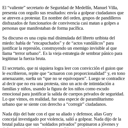
El “valiente” secretario de Seguridad de Medellín, Manuel Villa,
presenta con orgullo sus resultados: envía a golpear ciudadanos que
se atreven a protestar. En nombre del orden, grupos de pandilleros
disfrazados de funcionarios de convivencia casi matan a golpes a
personas que manifestaban de forma pacífica.
Su discurso es una copia mal disimulada del libreto uribista del
miedo: habla de “encapuchados” y de “actos vandálicos” para
justificar la represión, construyendo un enemigo invisible al que
llama “terror urbano”. Es la vieja estrategia de sembrar pánico para
legitimar la fuerza bruta.
El secretario, que ni siquiera logra leer con convicción el guion que
le escribieron, repite que “actuaron con proporcionalidad” y, en tono
amenazante, suelta un “que no se equivoquen”. Luego se contradice
al decir que no era una protesta, sino un acto de intimidación a
familias y niños, usando la figura de los niños como escudo
emocional para justificar la salida de cuerpos privados de seguridad.
Lo que vimos, en realidad, fue una especie de paramilitarismo
urbano que se siente con derecho a “corregir” ciudadanos.
Nada dijo del bate con el que su aliado y defensor, alias Gury
concejal investigado por violencia, salió a golpear. Nada dijo de la
brutal paliza que sus “soldados privados” propinaron a jóvenes y