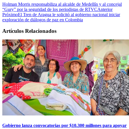
Holman Morris responsabiliza al alcalde de Medellín y al concejal
“Gury” por la seguridad de los periodistas de RTVC
Anterior
Próximo
El Tren de Aragua le solicitó al gobierno nacional iniciar
exploración de diálogos de paz en Colombia
Artículos Relacionados
Gobierno lanza convocatorias por $10.300 millones para apoyar