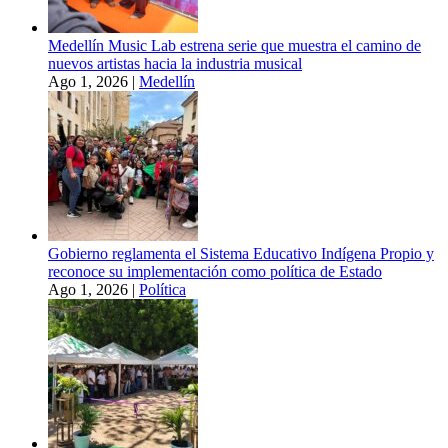
Medellín Music Lab estrena serie que muestra el camino de
nuevos artistas hacia la industria musical
Ago 1, 2026
|
Medellín
Gobierno reglamenta el Sistema Educativo Indígena Propio y
reconoce su implementación como política de Estado
Ago 1, 2026
|
Política