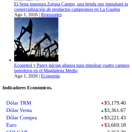
El Sena inaugura Zajuna Campo, una tienda que impulsará la
comercialización de productos campesinos en La Guajira
Ago 1, 2026
|
Regionales
Ecopetrol y Parex inician alianza para impulsar cuatro campos
petroleros en el Magdalena Medio
Ago 1, 2026
|
Economía
Indicadores Económicos.
Dólar TRM
$3,179.40
▼
Dólar Venta
$3,361.67
▲
Dólar Compra
$3,221.43
▼
Euro
$3,669.18
▼