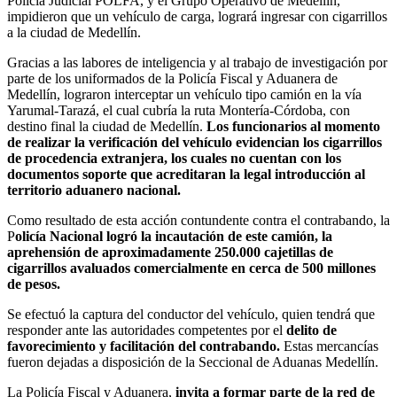
Policía Judicial POLFA, y el Grupo Operativo de Medellín,
impidieron que un vehículo de carga, logrará ingresar con cigarrillos
a la ciudad de Medellín.
Gracias a las labores de inteligencia y al trabajo de investigación por
parte de los uniformados de la Policía Fiscal y Aduanera de
Medellín, lograron interceptar un vehículo tipo camión en la vía
Yarumal-Tarazá, el cual cubría la ruta Montería-Córdoba, con
destino final la ciudad de Medellín.
Los funcionarios al momento
de realizar la verificación del vehículo evidencian los cigarrillos
de procedencia extranjera, los cuales no cuentan con los
documentos soporte que acreditaran la legal introducción al
territorio aduanero nacional.
Como resultado de esta acción contundente contra el contrabando, la
P
olicía Nacional logró la incautación de este camión, la
aprehensión de aproximadamente 250.000 cajetillas de
cigarrillos avaluados comercialmente en cerca de 500 millones
de pesos.
Se efectuó la captura del conductor del vehículo, quien tendrá que
responder ante las autoridades competentes por el
delito de
favorecimiento y facilitación del contrabando.
Estas mercancías
fueron dejadas a disposición de la Seccional de Aduanas Medellín.
La Policía Fiscal y Aduanera,
invita a formar parte de la red de