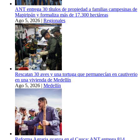
ANT entrega 30 títulos de propiedad a familias campesinas de
Mapiripán y formaliza más de 17.300 hectáreas
Ago 5, 2026
|
Regionales
Rescatan 30 aves y una tortuga que permanecían en cautiverio
en una vivienda de Medellín
Ago 5, 2026
|
Medellín
Reforma Agraria avanza en el Cauca: ANT entrega 814