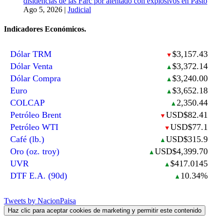
disidencias de las Farc por atentado con explosivos en Pasto
Ago 5, 2026
|
Judicial
Indicadores Económicos.
Dólar TRM
$3,157.43
▼
Dólar Venta
$3,372.14
▲
Dólar Compra
$3,240.00
▲
Euro
$3,652.18
▲
COLCAP
2,350.44
▲
Petróleo Brent
USD$82.41
▼
Petróleo WTI
USD$77.1
▼
Café (lb.)
USD$315.9
▲
Oro (oz. troy)
USD$4,399.70
▲
UVR
$417.0145
▲
DTF E.A. (90d)
10.34%
▲
Tweets by NacionPaisa
Haz clic para aceptar cookies de marketing y permitir este contenido