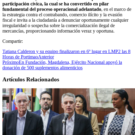
participación cívica, la cual se ha convertido en pilar
fundamental del proceso operacional adelantado
, en el marco de
la estrategia contra el contrabando, comercio ilícito y la evasión
fiscal e invita a la ciudadanía a denunciar oportunamente cualquier
irregularidad o sospecha sobre la comercialización ilegal de
mercancías, proporcionando información veraz y oportuna.
Compartir:
Tatiana Calderon y su equipo finalizaron en 6º lugar en LMP2 las 8
Horas de Portimao
Anterior
Próximo
En Fundación, Magdalena, Ejército Nacional apoyó la
donación de 500 suplementos alimenticios
Artículos Relacionados