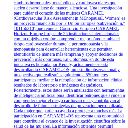
cambios hormonales, metabólicos y cardiovasculares que
suelen desarrollarse de manera silenciosa. Una investigación
para cuidar el corazón de las mujeres CARAMEL
(Cardiovascular Risk Assessment in MEnopausaL Women) es
un proyecto financiado por la Unión Europea (subvención n.º
101156210) que reúne al Consorcio Europeo CARAMEL
Horizon Europe Project de 25 instituciones internacionales
con un objetivo común: comprender mejor cómo cambia el
riesgo cardiovascular durante la perimenopausia y la
menopausia para desarrollar herramientas que permitan
identificarlo de manera más temprana y apoyar decisiones de
prevención más oportunas. En Colombia, en donde esta
iniciativa es liderada por Keralty, actualmente se está
desarrollando CARAMEL-OS, un estudio observacional y
prospectivo que realizará seguimiento a 550 mujeres
participantes mediante la recopilación de información clínica,
resultados de laboratorio e imágenes diagnósticas.
Posteriormente, estos datos serán analizados con herramientas
de inteligencia artificial para identificar patrones que ayuden a
comprender mejor el riesgo cardiovascular y contribuyan al
desarrollo de futuras estrategias de prevención personalizada.
Cada mujer que participa ayuda a proteger a muchas más La
participación en CARAMEL-OS representa una oportunidad
para contribuir al avance de la investigación científica sobre la
salud de las mujeres. La información obtenida permitirá