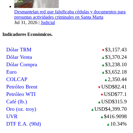
Desmantelan red que falsificaba cédulas y documentos para
presuntas actividades criminales en Santa Marta
Jul 31, 2026
|
Judicial
Indicadores Económicos.
Dólar TRM
$3,157.43
▼
Dólar Venta
$3,370.24
▲
Dólar Compra
$3,238.10
▲
Euro
$3,652.18
▲
COLCAP
2,350.44
▲
Petróleo Brent
USD$82.41
▼
Petróleo WTI
USD$77.1
▼
Café (lb.)
USD$315.9
▲
Oro (oz. troy)
USD$4,399.70
▲
UVR
$416.9098
▲
DTF E.A. (90d)
10.34%
▲