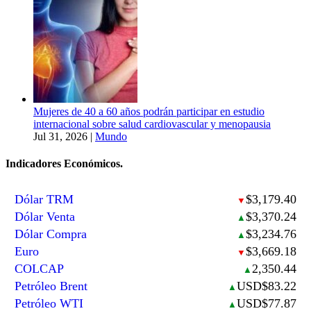
Mujeres de 40 a 60 años podrán participar en estudio
internacional sobre salud cardiovascular y menopausia
Jul 31, 2026
|
Mundo
Indicadores Económicos.
Dólar TRM
$3,179.40
▼
Dólar Venta
$3,370.24
▲
Dólar Compra
$3,234.76
▲
Euro
$3,669.18
▼
COLCAP
2,350.44
▲
Petróleo Brent
USD$83.22
▲
Petróleo WTI
USD$77.87
▲