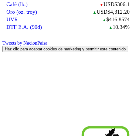
Café (lb.)
USD$306.1
▼
Oro (oz. troy)
USD$4,312.20
▲
UVR
$416.8574
▲
DTF E.A. (90d)
10.34%
▲
Tweets by NacionPaisa
Haz clic para aceptar cookies de marketing y permitir este contenido