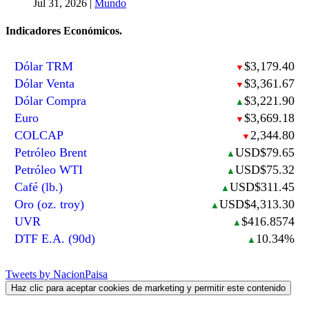
Jul 31, 2026
|
Mundo
Indicadores Económicos.
Dólar TRM
$3,179.40
▼
Dólar Venta
$3,361.67
▼
Dólar Compra
$3,221.90
▲
Euro
$3,669.18
▼
COLCAP
2,344.80
▼
Petróleo Brent
USD$79.65
▲
Petróleo WTI
USD$75.32
▲
Café (lb.)
USD$311.45
▲
Oro (oz. troy)
USD$4,313.30
▲
UVR
$416.8574
▲
DTF E.A. (90d)
10.34%
▲
Tweets by NacionPaisa
Haz clic para aceptar cookies de marketing y permitir este contenido