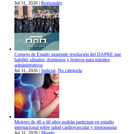
Jul 31, 2026
|
Regionales
Consejo de Estado suspende resolución del DAPRE que
habilitó sábados, domingos y festivos para trámites
administrativos
Jul 31, 2026
|
Judicial
,
No categoría
Mujeres de 40 a 60 años podrán participar en estudio
internacional sobre salud cardiovascular y menopausia
Jul 31, 2026
|
Mundo