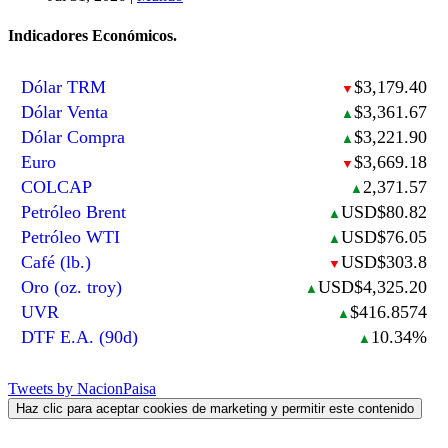
Indicadores Económicos.
Dólar TRM
$3,179.40
▼
Dólar Venta
$3,361.67
▲
Dólar Compra
$3,221.90
▲
Euro
$3,669.18
▼
COLCAP
2,371.57
▲
Petróleo Brent
USD$80.82
▲
Petróleo WTI
USD$76.05
▲
Café (lb.)
USD$303.8
▼
Oro (oz. troy)
USD$4,325.20
▲
UVR
$416.8574
▲
DTF E.A. (90d)
10.34%
▲
Tweets by NacionPaisa
Haz clic para aceptar cookies de marketing y permitir este contenido