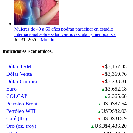
Mujeres de 40 a 60 años podrán participar en estudio
internacional sobre salud cardiovascular y menopausia
Jul 31, 2026
|
Mundo
Indicadores Económicos.
Dólar TRM
$3,157.43
▼
Dólar Venta
$3,369.76
▼
Dólar Compra
$3,233.81
▼
Euro
$3,652.18
▲
COLCAP
2,365.68
▲
Petróleo Brent
USD$87.54
▲
Petróleo WTI
USD$82.03
▲
Café (lb.)
USD$313.9
▼
Oro (oz. troy)
USD$4,436.20
▲