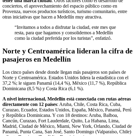
tener una marca ciudad
. Otros factores como el desarrollo de
conciertos, el aprovechamiento del espacio público como en
Provenza, nuevos productos turísticos, turismo comunitario, entre
otras iniciativas que hacen a Medellín muy atractiva.
“Invitamos a todos a disfrutar la ciudad, este mes que
resta, para que hagamos y consolidemos a Medellín
como la ciudad preferida por los turistas”, enfatizó.
Norte y Centroamérica lideran la cifra de
pasajeros en Medellín
Los cinco países desde donde llegan más pasajeros son países de
Norte y Centroamérica. Estados Unidos lidera la estadística con el
37,2 %; le siguen Panamá (14,4 %), México (11,7 %), República
Dominicana (8,5 %) y Costa Rica (6,1 %).
A nivel internacional, Medellín está conectada con rutas aéreas
directamente con 12 países
: Aruba, Chile, Costa Rica, Cuba,
Curazao, Ecuador, Estados Unidos, España, México, Panamá, Perú
y República Dominicana. Y con 18 destinos: Aruba, Balboa,
Cancún, Curazao, Fort Lauderdale, Quito, La Habana, Lima,
Madrid, Ciudad de México, Miami, New York, Orlando, Ciudad de
Panamá, Punta Cana, San José, Santo Domingo (Valparaíso, Chile)