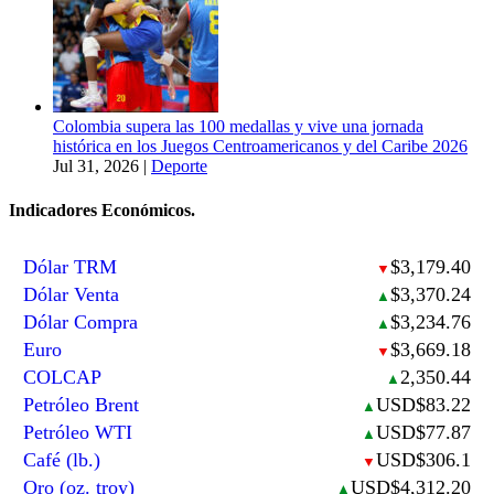
Colombia supera las 100 medallas y vive una jornada
histórica en los Juegos Centroamericanos y del Caribe 2026
Jul 31, 2026
|
Deporte
Indicadores Económicos.
Dólar TRM
$3,179.40
▼
Dólar Venta
$3,370.24
▲
Dólar Compra
$3,234.76
▲
Euro
$3,669.18
▼
COLCAP
2,350.44
▲
Petróleo Brent
USD$83.22
▲
Petróleo WTI
USD$77.87
▲
Café (lb.)
USD$306.1
▼
Oro (oz. troy)
USD$4,312.20
▲