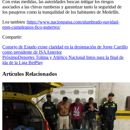
Con estas medidas, las autoridades buscan mitigar los riesgos
asociados a las chivas rumberas y garantizar tanto la seguridad de
los pasajeros como la tranquilidad de los habitantes de Medellín.
Lea tambien :
https://www.nacionpaisa.com/alumbrado-navidad-
epm-cumpleanos-fico-gutierrez/
Compartir:
Consejo de Estado exige claridad en la designación de Jorge Carrillo
como presidente de ISA
Anterior
Próximo
Deportes Tolima y Atlético Nacional listos para la final de
ida de la Liga BetPlay
Artículos Relacionados