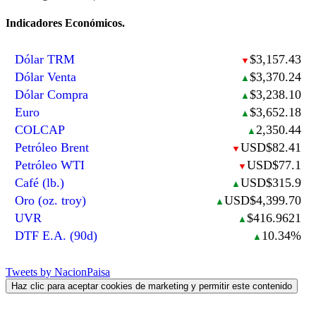
Indicadores Económicos.
Dólar TRM
$3,157.43
▼
Dólar Venta
$3,370.24
▲
Dólar Compra
$3,238.10
▲
Euro
$3,652.18
▲
COLCAP
2,350.44
▲
Petróleo Brent
USD$82.41
▼
Petróleo WTI
USD$77.1
▼
Café (lb.)
USD$315.9
▲
Oro (oz. troy)
USD$4,399.70
▲
UVR
$416.9621
▲
DTF E.A. (90d)
10.34%
▲
Tweets by NacionPaisa
Haz clic para aceptar cookies de marketing y permitir este contenido