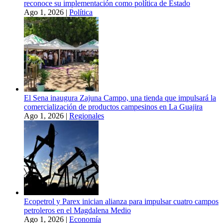
reconoce su implementación como política de Estado
Ago 1, 2026
|
Política
El Sena inaugura Zajuna Campo, una tienda que impulsará la
comercialización de productos campesinos en La Guajira
Ago 1, 2026
|
Regionales
Ecopetrol y Parex inician alianza para impulsar cuatro campos
petroleros en el Magdalena Medio
Ago 1, 2026
|
Economía