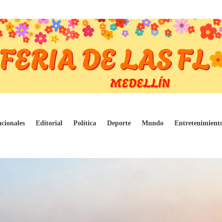
alúos catastrales de Cartagena
cionales
Editorial
Política
Deporte
Mundo
Entretenimient