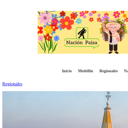
Denuncian presuntas irregularidades en av
Inicio
Medellín
Regionales
Na
Regionales