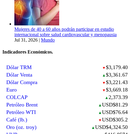
Mujeres de 40 a 60 años podrán participar en estudio
internacional sobre salud cardiovascular y menopausia
Jul 31, 2026
|
Mundo
Indicadores Económicos.
Dólar TRM
$3,179.40
▼
Dólar Venta
$3,361.67
▲
Dólar Compra
$3,221.43
▼
Euro
$3,669.18
▼
COLCAP
2,373.39
▲
Petróleo Brent
USD$81.29
▲
Petróleo WTI
USD$76.64
▲
Café (lb.)
USD$305.2
▼
Oro (oz. troy)
USD$4,324.50
▲