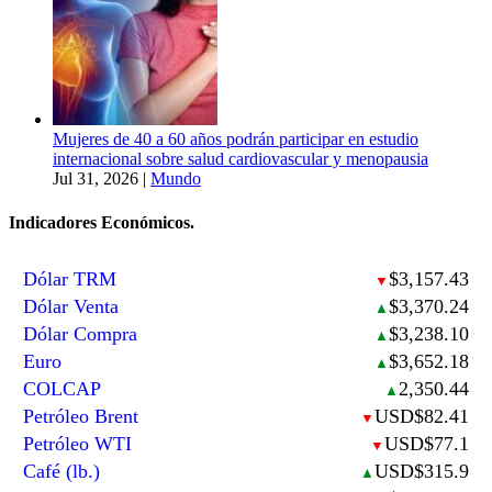
Mujeres de 40 a 60 años podrán participar en estudio
internacional sobre salud cardiovascular y menopausia
Jul 31, 2026
|
Mundo
Indicadores Económicos.
Dólar TRM
$3,157.43
▼
Dólar Venta
$3,370.24
▲
Dólar Compra
$3,238.10
▲
Euro
$3,652.18
▲
COLCAP
2,350.44
▲
Petróleo Brent
USD$82.41
▼
Petróleo WTI
USD$77.1
▼
Café (lb.)
USD$315.9
▲