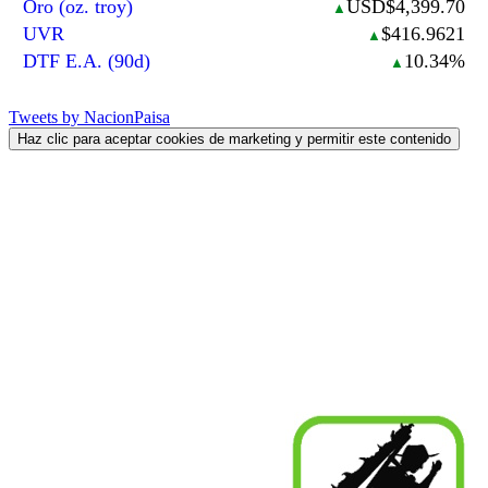
Oro (oz. troy)
USD$4,399.70
▲
UVR
$416.9621
▲
DTF E.A. (90d)
10.34%
▲
Tweets by NacionPaisa
Haz clic para aceptar cookies de marketing y permitir este contenido