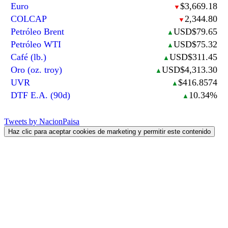
Euro
$3,669.18
▼
COLCAP
2,344.80
▼
Petróleo Brent
USD$79.65
▲
Petróleo WTI
USD$75.32
▲
Café (lb.)
USD$311.45
▲
Oro (oz. troy)
USD$4,313.30
▲
UVR
$416.8574
▲
DTF E.A. (90d)
10.34%
▲
Tweets by NacionPaisa
Haz clic para aceptar cookies de marketing y permitir este contenido