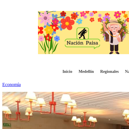
Remesas hacia Colombia en máximos histó
Inicio
Medellín
Regionales
Na
Economía