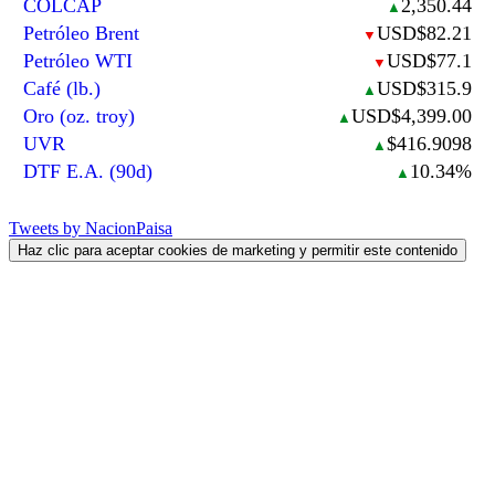
COLCAP
2,350.44
▲
Petróleo Brent
USD$82.21
▼
Petróleo WTI
USD$77.1
▼
Café (lb.)
USD$315.9
▲
Oro (oz. troy)
USD$4,399.00
▲
UVR
$416.9098
▲
DTF E.A. (90d)
10.34%
▲
Tweets by NacionPaisa
Haz clic para aceptar cookies de marketing y permitir este contenido