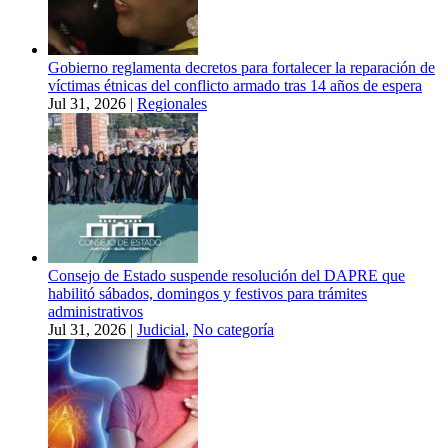
Gobierno reglamenta decretos para fortalecer la reparación de
víctimas étnicas del conflicto armado tras 14 años de espera
Jul 31, 2026
|
Regionales
Consejo de Estado suspende resolución del DAPRE que
habilitó sábados, domingos y festivos para trámites
administrativos
Jul 31, 2026
|
Judicial
,
No categoría