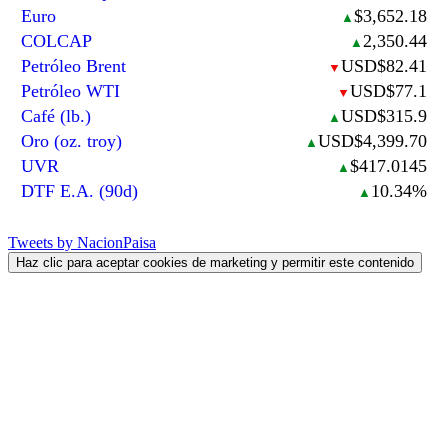
Euro
$3,652.18
▲
COLCAP
2,350.44
▲
Petróleo Brent
USD$82.41
▼
Petróleo WTI
USD$77.1
▼
Café (lb.)
USD$315.9
▲
Oro (oz. troy)
USD$4,399.70
▲
UVR
$417.0145
▲
DTF E.A. (90d)
10.34%
▲
Tweets by NacionPaisa
Haz clic para aceptar cookies de marketing y permitir este contenido