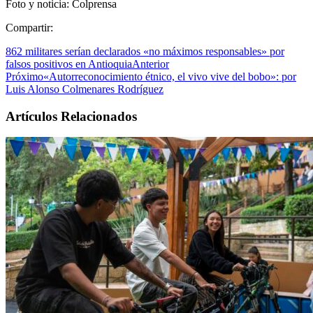
Foto y noticia: Colprensa
Compartir:
862 militares serían declarados «no máximos responsables» por
falsos positivos en Antioquia
Anterior
Próximo
«Autorreconocimiento étnico, el vivo vive del bobo»: por
Luis Alonso Colmenares Rodríguez
Artículos Relacionados