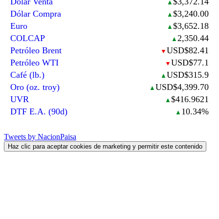
Dólar Venta
$3,372.14
▲
Dólar Compra
$3,240.00
▲
Euro
$3,652.18
▲
COLCAP
2,350.44
▲
Petróleo Brent
USD$82.41
▼
Petróleo WTI
USD$77.1
▼
Café (lb.)
USD$315.9
▲
Oro (oz. troy)
USD$4,399.70
▲
UVR
$416.9621
▲
DTF E.A. (90d)
10.34%
▲
Tweets by NacionPaisa
Haz clic para aceptar cookies de marketing y permitir este contenido