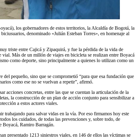
acá), los gobernadores de estos territorios, la Alcaldía de Bogotá, la
 biciusuarios, denominado «Julián Esteban Torres», en homenaje al
 triste entre Cajicá y Zipaquirá, y fue la pérdida de la vida de
 vial. Más de un millón de viajes en bicicleta se realizan entre Boyacá
lismo como deporte, sino principalmente a quienes lo utilizan como un
bre del pequeño, sino que se comprometió “para que esa fundación que
narios como ese no se vuelvan a repetir”, afirmó.
 acciones concretas, entre las que se cuentan la articulación de la
etas, la construcción de un plan de acción conjunto para sensibilizar a
rotección a estos actores viales.
 trabajando para salvar vidas en la vía. Por eso firmamos hoy este
todos los cuidados, de todas las prevenciones y, sobre todo, de
 de Boyacá, Ramiro Barragán.
n presentado 1213 siniestros viales, en 146 de ellos las víctimas se