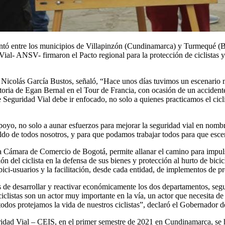
ntó entre los municipios de Villapinzón (Cundinamarca) y Turmequé (Boy
l- ANSV- firmaron el Pacto regional para la protección de ciclistas y
icolás García Bustos, señaló, “Hace unos días tuvimos un escenario muy
toria de Egan Bernal en el Tour de Francia, con ocasión de un accidente
 Seguridad Vial debe ir enfocado, no solo a quienes practicamos el cic
poyo, no solo a aunar esfuerzos para mejorar la seguridad vial en nom
paldo de todos nosotros, y para que podamos trabajar todos para que esce
la Cámara de Comercio de Bogotá, permite allanar el camino para impulsar
del ciclista en la defensa de sus bienes y protección al hurto de bicicl
 y bici-usuarios y la facilitación, desde cada entidad, de implementos de p
 desarrollar y reactivar económicamente los dos departamentos, seguir
clistas son un actor muy importante en la vía, un actor que necesita de 
 todos protejamos la vida de nuestros ciclistas”, declaró el Gobernador
idad Vial – CEIS, en el primer semestre de 2021 en Cundinamarca, se ha