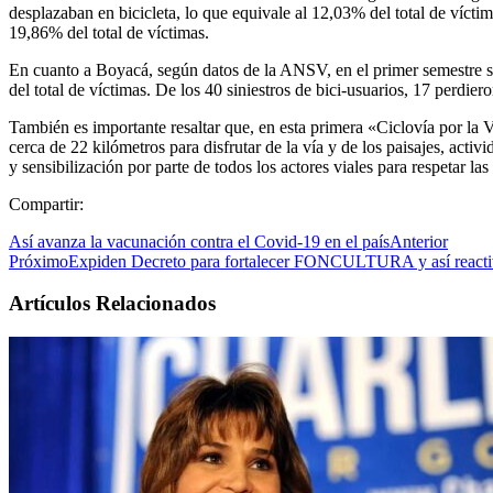
desplazaban en bicicleta, lo que equivale al 12,03% del total de víctim
19,86% del total de víctimas.
En cuanto a Boyacá, según datos de la ANSV, en el primer semestre se 
del total de víctimas. De los 40 siniestros de bici-usuarios, 17 perdier
También es importante resaltar que, en esta primera «Ciclovía por la 
cerca de 22 kilómetros para disfrutar de la vía y de los paisajes, act
y sensibilización por parte de todos los actores viales para respetar las 
Compartir:
Así avanza la vacunación contra el Covid-19 en el país
Anterior
Próximo
Expiden Decreto para fortalecer FONCULTURA y así reactivar
Artículos Relacionados