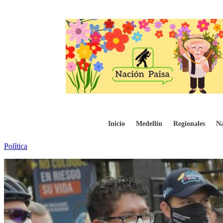
Suscriben pacto regional para la protección 
Inicio
Medellín
Regionales
Na
Política