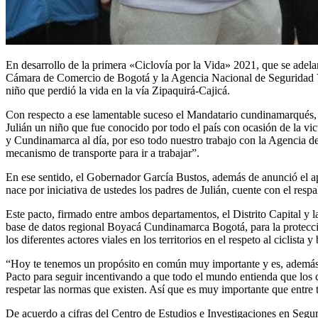
En desarrollo de la primera «Ciclovía por la Vida» 2021, que se adela
Cámara de Comercio de Bogotá y la Agencia Nacional de Seguridad Via
niño que perdió la vida en la vía Zipaquirá-Cajicá.
Con respecto a ese lamentable suceso el Mandatario cundinamarqués, N
Julián un niño que fue conocido por todo el país con ocasión de la vic
y Cundinamarca al día, por eso todo nuestro trabajo con la Agencia de
mecanismo de transporte para ir a trabajar”.
En ese sentido, el Gobernador García Bustos, además de anunció el a
nace por iniciativa de ustedes los padres de Julián, cuente con el res
Este pacto, firmado entre ambos departamentos, el Distrito Capital y 
base de datos regional Boyacá Cundinamarca Bogotá, para la protección 
los diferentes actores viales en los territorios en el respeto al ciclista
“Hoy te tenemos un propósito en común muy importante y es, además de
Pacto para seguir incentivando a que todo el mundo entienda que los ci
respetar las normas que existen. Así que es muy importante que entre
De acuerdo a cifras del Centro de Estudios e Investigaciones en Segur