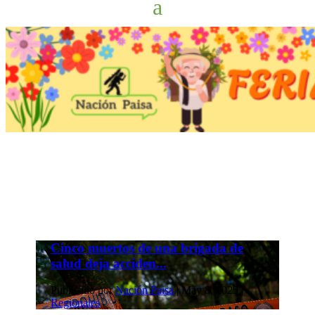
Cinco muertos de una brigada de
salud deja acciden...
Publicado por
Nación Paisa
|
May 8, 2025
|
Regionales