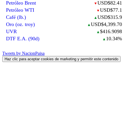
Petróleo Brent
USD$82.41
▼
Petróleo WTI
USD$77.1
▼
Café (lb.)
USD$315.9
▲
Oro (oz. troy)
USD$4,399.70
▲
UVR
$416.9098
▲
DTF E.A. (90d)
10.34%
▲
Tweets by NacionPaisa
Haz clic para aceptar cookies de marketing y permitir este contenido