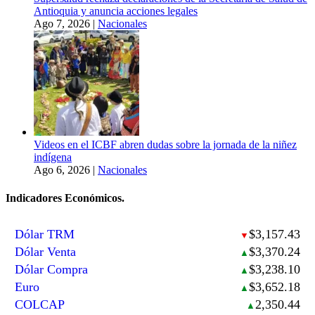
Antioquia y anuncia acciones legales
Ago 7, 2026
|
Nacionales
Videos en el ICBF abren dudas sobre la jornada de la niñez
indígena
Ago 6, 2026
|
Nacionales
Indicadores Económicos.
Dólar TRM
$3,157.43
▼
Dólar Venta
$3,370.24
▲
Dólar Compra
$3,238.10
▲
Euro
$3,652.18
▲
COLCAP
2,350.44
▲