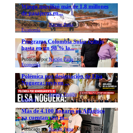
Wingo movilizó más de 1,8 millones
de pasajeros en...
Publicado por
Nación Paisa
|
Ago 3, 2026
|
Economía
Programa Colombia Solar redujo
hasta en un 98 % la...
Publicado por
Nación Paisa
|
Jul 25, 2026
|
Economía
Polémica por designación de Elsa
Noguera: reviven ...
Publicado por
Andres Trujillo
|
Jul 9, 2026
|
Judicial
Más de 4.100 hogares en Atlántico
ya cuentan con m...
Publicado por
Nación Paisa
|
May 12, 2026
|