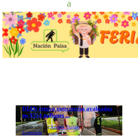
DIAN retuvo mercancías avaluadas
en $554 millones ...
Publicado por
Andres Trujillo
|
Ago 9, 2026
|
Economía