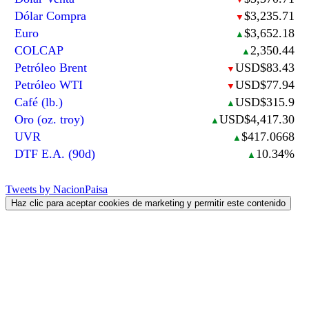
Dólar Compra
$3,235.71
▼
Euro
$3,652.18
▲
COLCAP
2,350.44
▲
Petróleo Brent
USD$83.43
▼
Petróleo WTI
USD$77.94
▼
Café (lb.)
USD$315.9
▲
Oro (oz. troy)
USD$4,417.30
▲
UVR
$417.0668
▲
DTF E.A. (90d)
10.34%
▲
Tweets by NacionPaisa
Haz clic para aceptar cookies de marketing y permitir este contenido