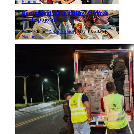
Economía
Documental sobre mujeres víctimas
del despojo abri...
Publicado por
Nación Paisa
|
May 10, 2026
|
Nacionales