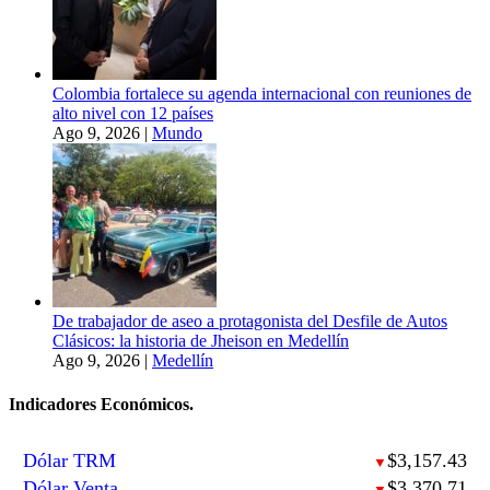
Colombia fortalece su agenda internacional con reuniones de
alto nivel con 12 países
Ago 9, 2026
|
Mundo
De trabajador de aseo a protagonista del Desfile de Autos
Clásicos: la historia de Jheison en Medellín
Ago 9, 2026
|
Medellín
Indicadores Económicos.
Dólar TRM
$3,157.43
▼
Dólar Venta
$3,370.71
▼