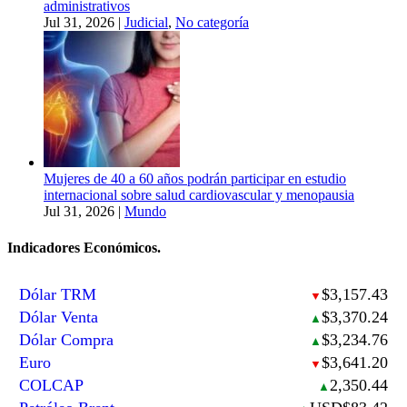
administrativos
Jul 31, 2026
|
Judicial
,
No categoría
Mujeres de 40 a 60 años podrán participar en estudio
internacional sobre salud cardiovascular y menopausia
Jul 31, 2026
|
Mundo
Indicadores Económicos.
Dólar TRM
$3,157.43
▼
Dólar Venta
$3,370.24
▲
Dólar Compra
$3,234.76
▲
Euro
$3,641.20
▼
COLCAP
2,350.44
▲