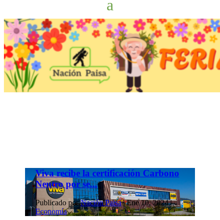
Viva recibe la certificación Carbono
Neutro por se...
Publicado por
Nación Paisa
|
Ene 10, 2024
|
Economía