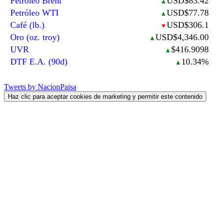
Petróleo Brent
USD$83.42
▲
Petróleo WTI
USD$77.78
▲
Café (lb.)
USD$306.1
▼
Oro (oz. troy)
USD$4,346.00
▲
UVR
$416.9098
▲
DTF E.A. (90d)
10.34%
▲
Tweets by NacionPaisa
Haz clic para aceptar cookies de marketing y permitir este contenido