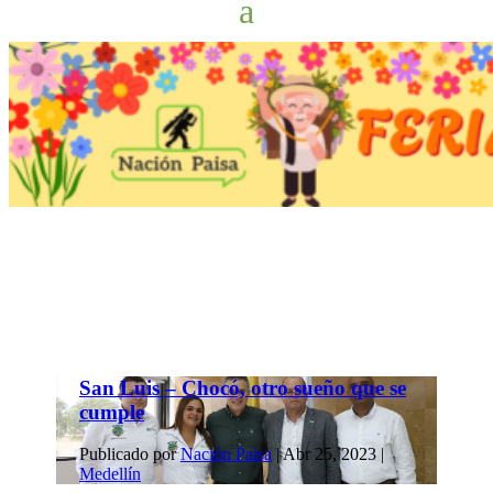
San Luis – Chocó, otro sueño que se
cumple
Publicado por
Nación Paisa
|
Abr 25, 2023
|
Medellín