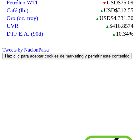
Petróleo WTI
USD$75.09
▼
Café (lb.)
USD$312.55
▲
Oro (oz. troy)
USD$4,331.30
▲
UVR
$416.8574
▲
DTF E.A. (90d)
10.34%
▲
Tweets by NacionPaisa
Haz clic para aceptar cookies de marketing y permitir este contenido