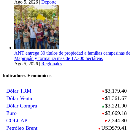
Ago 5, 2026
|
Deporte
ANT entrega 30 títulos de propiedad a familias campesinas de
Mapiripán y formaliza más de 17.300 hectáreas
Ago 5, 2026
|
Regionales
Indicadores Económicos.
Dólar TRM
$3,179.40
▼
Dólar Venta
$3,361.67
▼
Dólar Compra
$3,221.90
▲
Euro
$3,669.18
▼
COLCAP
2,344.80
▼
Petróleo Brent
USD$79.41
▼