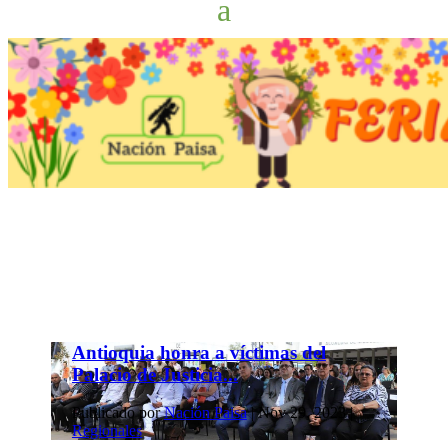
Antioquia honra a víctimas del
Palacio de Justicia...
Publicado por
Nación Paisa
|
Nov 29, 2023
|
Regionales