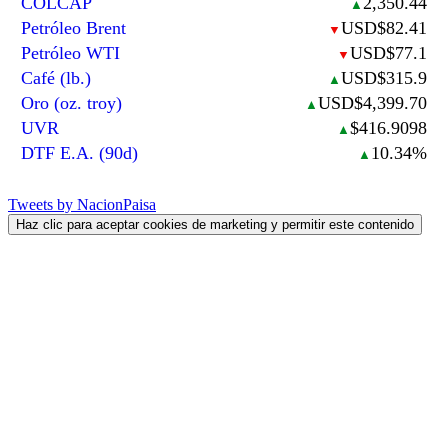
COLCAP
2,350.44
▲
Petróleo Brent
USD$82.41
▼
Petróleo WTI
USD$77.1
▼
Café (lb.)
USD$315.9
▲
Oro (oz. troy)
USD$4,399.70
▲
UVR
$416.9098
▲
DTF E.A. (90d)
10.34%
▲
Tweets by NacionPaisa
Haz clic para aceptar cookies de marketing y permitir este contenido