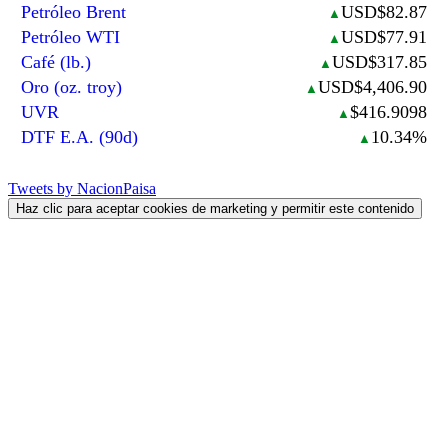
Petróleo Brent
USD$82.87
▲
Petróleo WTI
USD$77.91
▲
Café (lb.)
USD$317.85
▲
Oro (oz. troy)
USD$4,406.90
▲
UVR
$416.9098
▲
DTF E.A. (90d)
10.34%
▲
Tweets by NacionPaisa
Haz clic para aceptar cookies de marketing y permitir este contenido