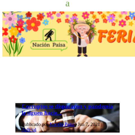
Corruptos se dispararon y pandemia
le siguen hacie...
Publicado por
Nación Paisa
|
Jun 7, 2021
|
Judicial