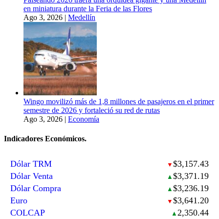
en miniatura durante la Feria de las Flores
Ago 3, 2026
|
Medellín
Wingo movilizó más de 1,8 millones de pasajeros en el primer
semestre de 2026 y fortaleció su red de rutas
Ago 3, 2026
|
Economía
Indicadores Económicos.
Dólar TRM
$3,157.43
▼
Dólar Venta
$3,371.19
▲
Dólar Compra
$3,236.19
▲
Euro
$3,641.20
▼
COLCAP
2,350.44
▲