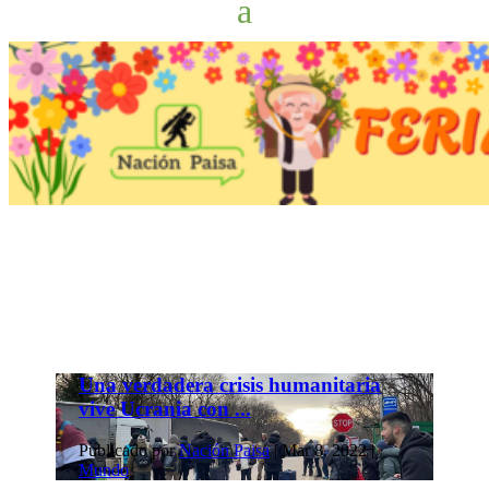
Una verdadera crisis humanitaria
vive Ucrania con ...
Publicado por
Nación Paisa
|
Mar 8, 2022
|
Mundo