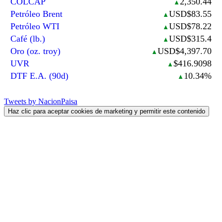
COLCAP
2,350.44
▲
Petróleo Brent
USD$83.55
▲
Petróleo WTI
USD$78.22
▲
Café (lb.)
USD$315.4
▲
Oro (oz. troy)
USD$4,397.70
▲
UVR
$416.9098
▲
DTF E.A. (90d)
10.34%
▲
Tweets by NacionPaisa
Haz clic para aceptar cookies de marketing y permitir este contenido