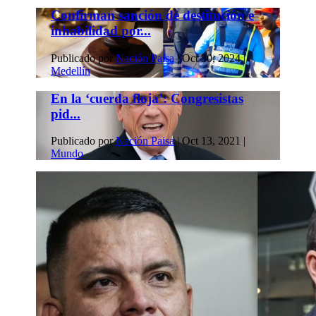
Confirman sanción de destitución e
inhabilidad por...
Publicado por
Nación Paisa
|
Oct 30, 2024
|
Medellín
En la ‘cuerda floja’: Congresistas
pid...
Publicado por
Nación Paisa
|
Oct 13, 2021
|
Mundo