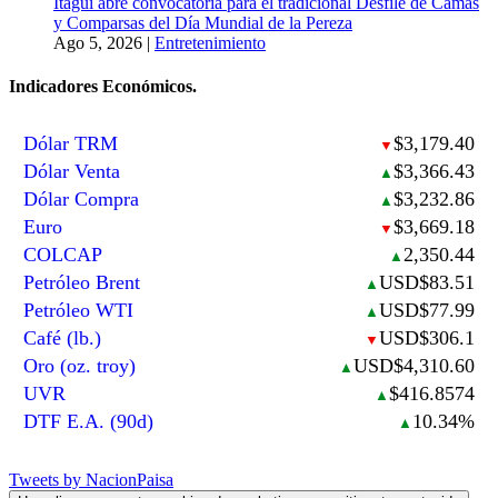
Itagüí abre convocatoria para el tradicional Desfile de Camas
y Comparsas del Día Mundial de la Pereza
Ago 5, 2026
|
Entretenimiento
Indicadores Económicos.
Dólar TRM
$3,179.40
▼
Dólar Venta
$3,366.43
▲
Dólar Compra
$3,232.86
▲
Euro
$3,669.18
▼
COLCAP
2,350.44
▲
Petróleo Brent
USD$83.51
▲
Petróleo WTI
USD$77.99
▲
Café (lb.)
USD$306.1
▼
Oro (oz. troy)
USD$4,310.60
▲
UVR
$416.8574
▲
DTF E.A. (90d)
10.34%
▲
Tweets by NacionPaisa