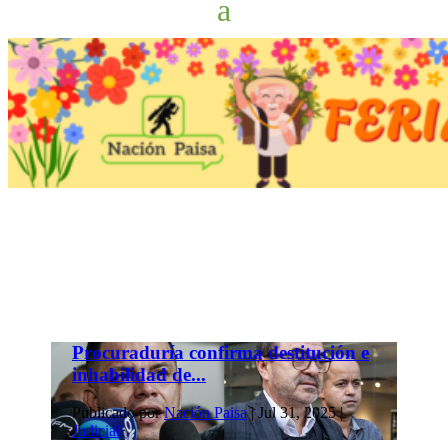
Procuraduría confirma destitución e
inhabilidad de...
Publicado por
Nación Paisa
|
Jul 31, 2025
|
Judicial