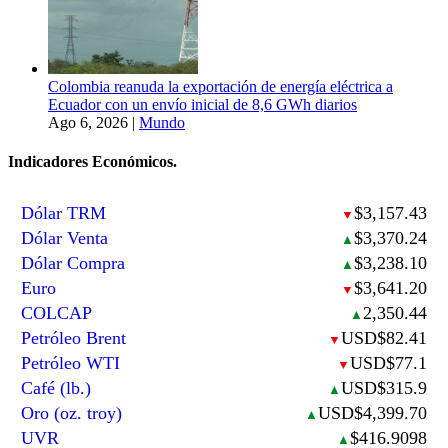
Colombia reanuda la exportación de energía eléctrica a
Ecuador con un envío inicial de 8,6 GWh diarios
Ago 6, 2026
|
Mundo
Indicadores Económicos.
Dólar TRM
$3,157.43
▼
Dólar Venta
$3,370.24
▲
Dólar Compra
$3,238.10
▲
Euro
$3,641.20
▼
COLCAP
2,350.44
▲
Petróleo Brent
USD$82.41
▼
Petróleo WTI
USD$77.1
▼
Café (lb.)
USD$315.9
▲
Oro (oz. troy)
USD$4,399.70
▲
UVR
$416.9098
▲