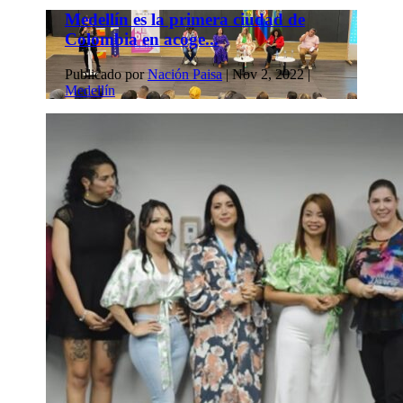
Medellín es la primera ciudad de
Colombia en acoge...
Publicado por
Nación Paisa
|
Nov 2, 2022
|
Medellín