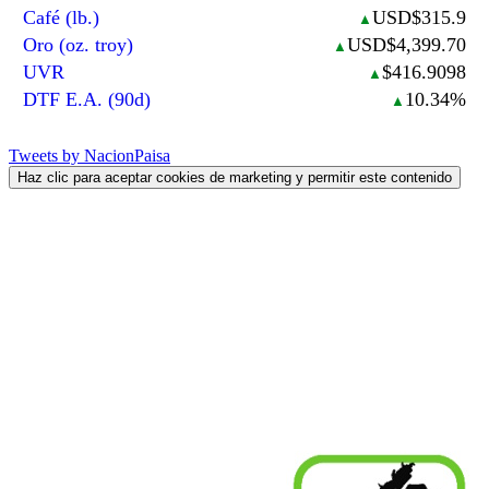
Café (lb.)
USD$315.9
▲
Oro (oz. troy)
USD$4,399.70
▲
UVR
$416.9098
▲
DTF E.A. (90d)
10.34%
▲
Tweets by NacionPaisa
Haz clic para aceptar cookies de marketing y permitir este contenido