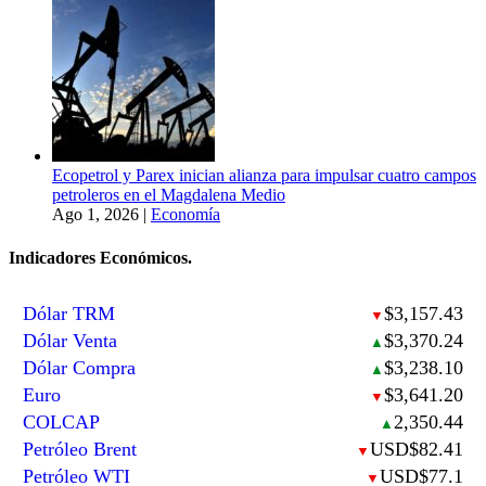
Ecopetrol y Parex inician alianza para impulsar cuatro campos
petroleros en el Magdalena Medio
Ago 1, 2026
|
Economía
Indicadores Económicos.
Dólar TRM
$3,157.43
▼
Dólar Venta
$3,370.24
▲
Dólar Compra
$3,238.10
▲
Euro
$3,641.20
▼
COLCAP
2,350.44
▲
Petróleo Brent
USD$82.41
▼
Petróleo WTI
USD$77.1
▼