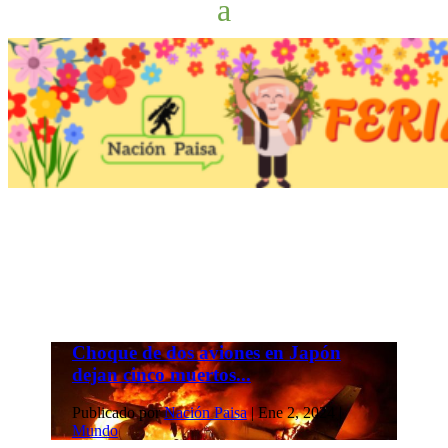
Choque de dos aviones en Japón
dejan cinco muertos...
Publicado por
Nación Paisa
|
Ene 2, 2024
|
Mundo