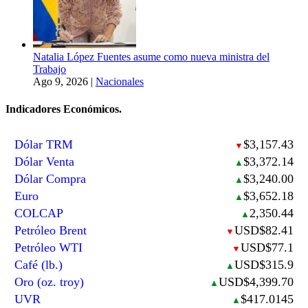
Natalia López Fuentes asume como nueva ministra del
Trabajo
Ago 9, 2026
|
Nacionales
Indicadores Económicos.
Dólar TRM
$3,157.43
▼
Dólar Venta
$3,372.14
▲
Dólar Compra
$3,240.00
▲
Euro
$3,652.18
▲
COLCAP
2,350.44
▲
Petróleo Brent
USD$82.41
▼
Petróleo WTI
USD$77.1
▼
Café (lb.)
USD$315.9
▲
Oro (oz. troy)
USD$4,399.70
▲
UVR
$417.0145
▲