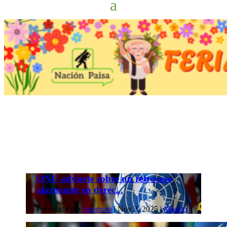
ONU advierte sobre un retroceso
alarmante en derec...
Publicado por
jusemovi
|
Nov 3, 2025
|
Mundo