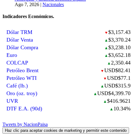
Ago 7, 2026
|
Nacionales
Indicadores Económicos.
Dólar TRM
$3,157.43
▼
Dólar Venta
$3,370.24
▲
Dólar Compra
$3,238.10
▲
Euro
$3,652.18
▲
COLCAP
2,350.44
▲
Petróleo Brent
USD$82.41
▼
Petróleo WTI
USD$77.1
▼
Café (lb.)
USD$315.9
▲
Oro (oz. troy)
USD$4,399.70
▲
UVR
$416.9621
▲
DTF E.A. (90d)
10.34%
▲
Tweets by NacionPaisa
Haz clic para aceptar cookies de marketing y permitir este contenido