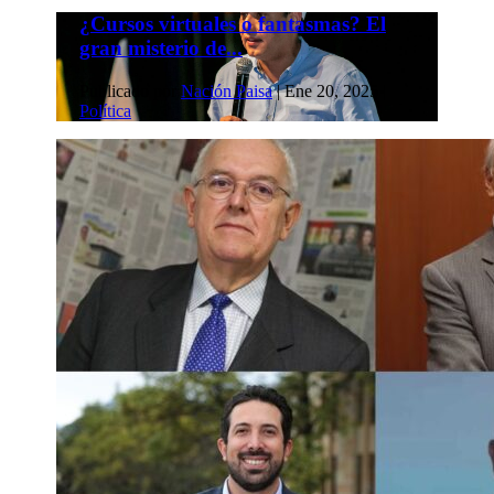
¿Cursos virtuales o fantasmas? El
gran misterio de...
Publicado por
Nación Paisa
|
Ene 20, 2025
|
Política