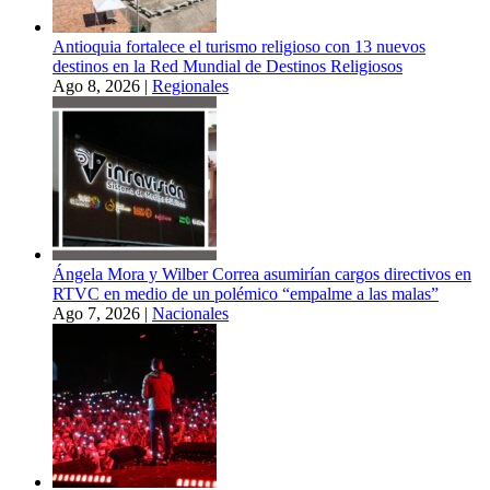
Antioquia fortalece el turismo religioso con 13 nuevos
destinos en la Red Mundial de Destinos Religiosos
Ago 8, 2026
|
Regionales
Ángela Mora y Wilber Correa asumirían cargos directivos en
RTVC en medio de un polémico “empalme a las malas”
Ago 7, 2026
|
Nacionales