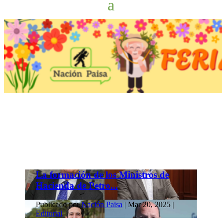
La formación de los Ministros de
Hacienda de Petro...
Publicado por
Nación Paisa
|
Mar 20, 2025
|
Editorial