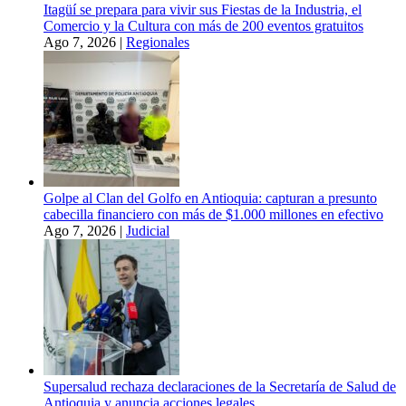
Itagüí se prepara para vivir sus Fiestas de la Industria, el
Comercio y la Cultura con más de 200 eventos gratuitos
Ago 7, 2026
|
Regionales
Golpe al Clan del Golfo en Antioquia: capturan a presunto
cabecilla financiero con más de $1.000 millones en efectivo
Ago 7, 2026
|
Judicial
Supersalud rechaza declaraciones de la Secretaría de Salud de
Antioquia y anuncia acciones legales