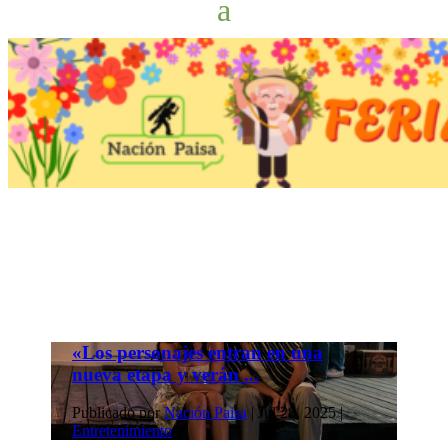
«Los personajes entran en una
nueva etapa y verán ...
Publicado por
Nación Paisa
|
Jul 28, 2025
|
Entretenimiento