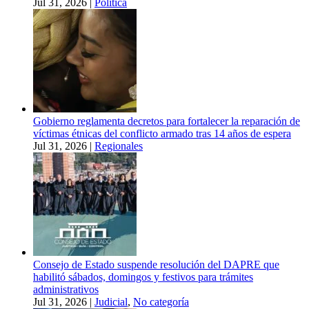
Jul 31, 2026
|
Política
Gobierno reglamenta decretos para fortalecer la reparación de
víctimas étnicas del conflicto armado tras 14 años de espera
Jul 31, 2026
|
Regionales
Consejo de Estado suspende resolución del DAPRE que
habilitó sábados, domingos y festivos para trámites
administrativos
Jul 31, 2026
|
Judicial
,
No categoría