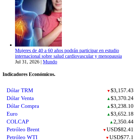
Mujeres de 40 a 60 años podrán participar en estudio
internacional sobre salud cardiovascular y menopausia
Jul 31, 2026
|
Mundo
Indicadores Económicos.
Dólar TRM
$3,157.43
▼
Dólar Venta
$3,370.24
▲
Dólar Compra
$3,238.10
▲
Euro
$3,652.18
▲
COLCAP
2,350.44
▲
Petróleo Brent
USD$82.41
▼
Petróleo WTI
USD$77.1
▼