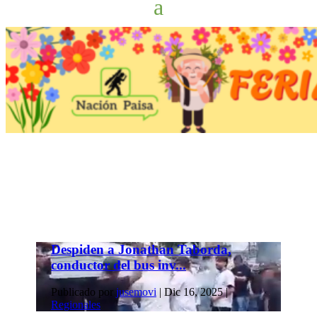
Despiden a Jonathan Taborda,
conductor del bus inv...
Publicado por
jusemovi
|
Dic 16, 2025
|
Regionales