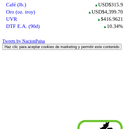
Café (lb.)
USD$315.9
▲
Oro (oz. troy)
USD$4,399.70
▲
UVR
$416.9621
▲
DTF E.A. (90d)
10.34%
▲
Tweets by NacionPaisa
Haz clic para aceptar cookies de marketing y permitir este contenido