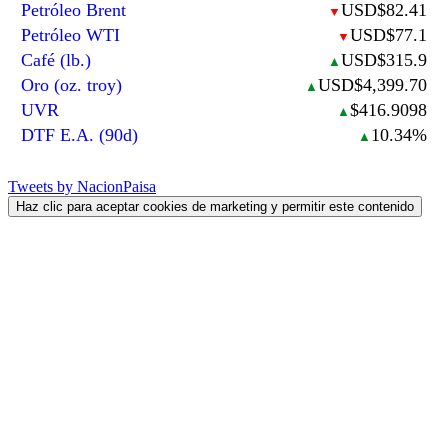
Petróleo Brent
USD$82.41
▼
Petróleo WTI
USD$77.1
▼
Café (lb.)
USD$315.9
▲
Oro (oz. troy)
USD$4,399.70
▲
UVR
$416.9098
▲
DTF E.A. (90d)
10.34%
▲
Tweets by NacionPaisa
Haz clic para aceptar cookies de marketing y permitir este contenido