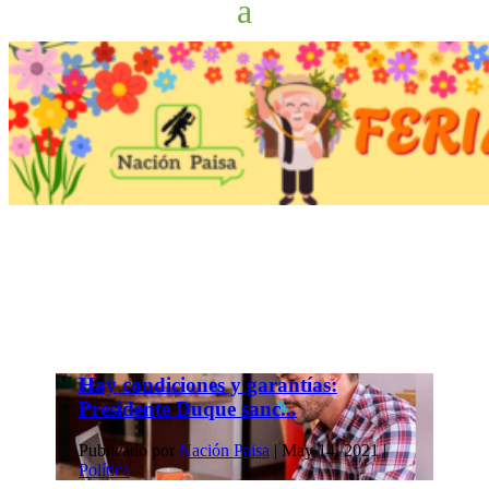
Hay condiciones y garantías:
Presidente Duque sanc...
Publicado por
Nación Paisa
|
May 14, 2021
|
Política