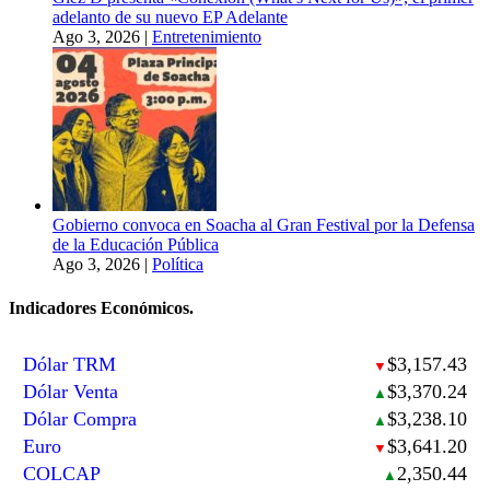
adelanto de su nuevo EP Adelante
Ago 3, 2026
|
Entretenimiento
Gobierno convoca en Soacha al Gran Festival por la Defensa
de la Educación Pública
Ago 3, 2026
|
Política
Indicadores Económicos.
Dólar TRM
$3,157.43
▼
Dólar Venta
$3,370.24
▲
Dólar Compra
$3,238.10
▲
Euro
$3,641.20
▼
COLCAP
2,350.44
▲