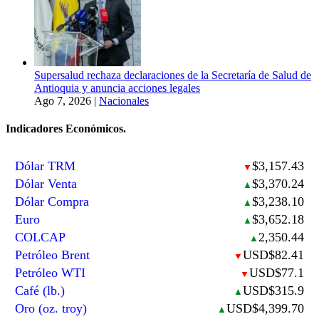
Supersalud rechaza declaraciones de la Secretaría de Salud de
Antioquia y anuncia acciones legales
Ago 7, 2026
|
Nacionales
Indicadores Económicos.
Dólar TRM
$3,157.43
▼
Dólar Venta
$3,370.24
▲
Dólar Compra
$3,238.10
▲
Euro
$3,652.18
▲
COLCAP
2,350.44
▲
Petróleo Brent
USD$82.41
▼
Petróleo WTI
USD$77.1
▼
Café (lb.)
USD$315.9
▲
Oro (oz. troy)
USD$4,399.70
▲