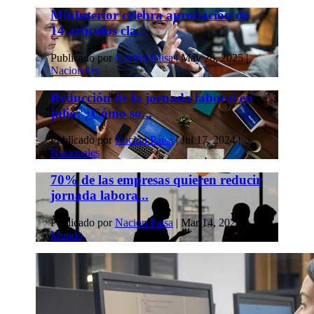
MinInterior celebra aprobación de
14 artículos cla...
Publicado por
Nación Paisa
|
May 28, 2025
|
Nacionales
Reducción de la jornada laboral en
julio: ¿Cómo so...
Publicado por
Nación Paisa
|
Jul 17, 2024
|
Nacionales
70% de las empresas quieren reducir
jornada labora...
Publicado por
Nación Paisa
|
Mar 14, 2024
|
Mundo