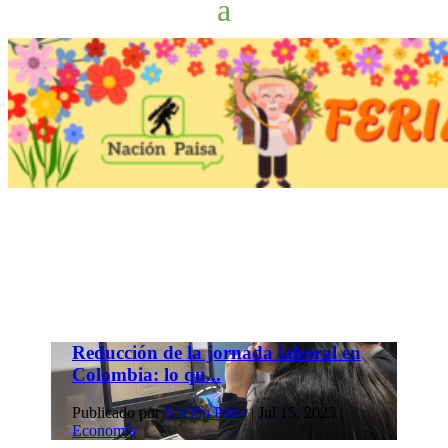
Reducción de la jornada laboral en
Colombia: lo qu...
Publicado por
Nación Paisa
|
Jul 15, 2025
|
Economía