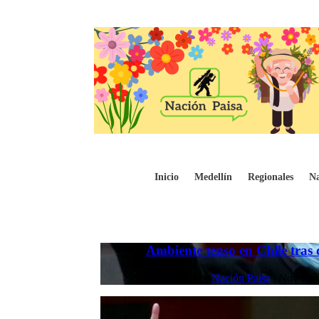
Inicio
Medellín
Regionales
Na
Ambiente tenso en Chile tras 
Publicado por
Nación Paisa
|
Nov 23,