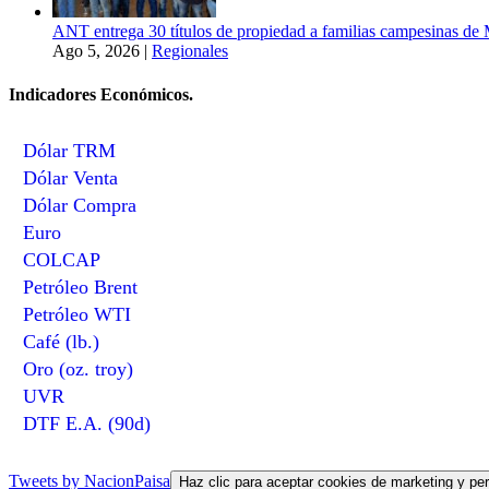
ANT entrega 30 títulos de propiedad a familias campesinas de 
Ago 5, 2026
|
Regionales
Indicadores Económicos.
Dólar TRM
Dólar Venta
Dólar Compra
Euro
COLCAP
Petróleo Brent
Petróleo WTI
Café (lb.)
Oro (oz. troy)
UVR
DTF E.A. (90d)
Tweets by NacionPaisa
Haz clic para aceptar cookies de marketing y per