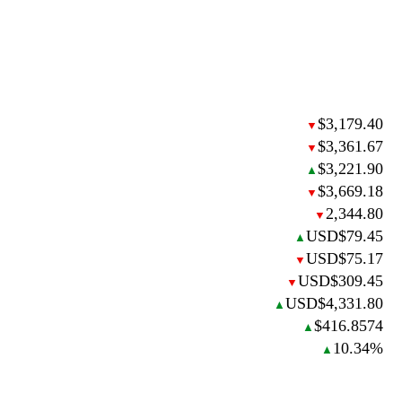
$3,179.40
▼
$3,361.67
▼
$3,221.90
▲
$3,669.18
▼
2,344.80
▼
USD$79.45
▲
USD$75.17
▼
USD$309.45
▼
USD$4,331.80
▲
$416.8574
▲
10.34%
▲