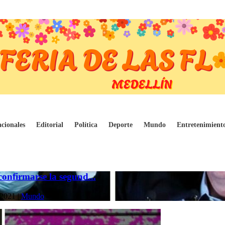
cionales
Editorial
Política
Deporte
Mundo
Entretenimient
confirmarse la segund...
 2021
|
Mundo