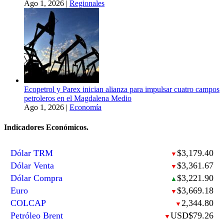
Ago 1, 2026
|
Regionales
Ecopetrol y Parex inician alianza para impulsar cuatro campos
petroleros en el Magdalena Medio
Ago 1, 2026
|
Economía
Indicadores Económicos.
Dólar TRM
$3,179.40
▼
Dólar Venta
$3,361.67
▼
Dólar Compra
$3,221.90
▲
Euro
$3,669.18
▼
COLCAP
2,344.80
▼
Petróleo Brent
USD$79.26
▼