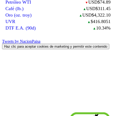
Petróleo WTI
USD$74.89
▼
Café (lb.)
USD$311.45
▲
Oro (oz. troy)
USD$4,322.10
▲
UVR
$416.8051
▲
DTF E.A. (90d)
10.34%
▲
Tweets by NacionPaisa
Haz clic para aceptar cookies de marketing y permitir este contenido