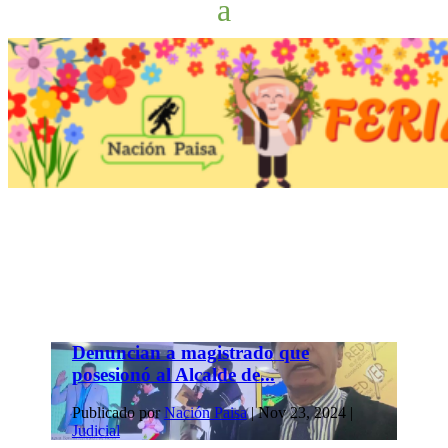
Denuncian a magistrado que
posesionó al Alcalde de...
Publicado por
Nación Paisa
|
Nov 23, 2024
|
Judicial