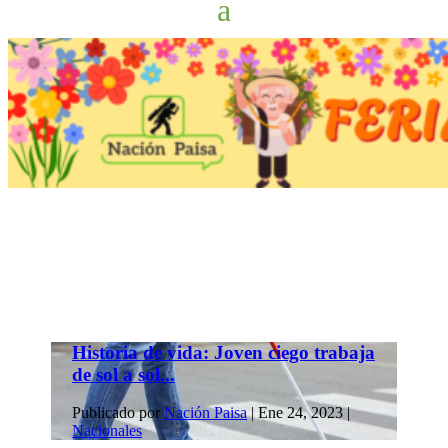
Historia de vida: Joven ciego trabaja
de sol a sol...
Publicado por
Nación Paisa
|
Ene 24, 2023
|
Nacionales