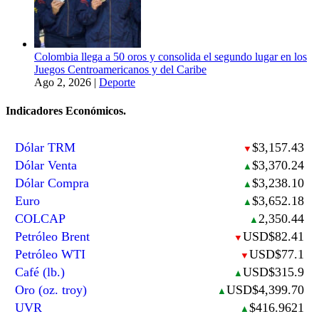
Colombia llega a 50 oros y consolida el segundo lugar en los
Juegos Centroamericanos y del Caribe
Ago 2, 2026
|
Deporte
Indicadores Económicos.
Dólar TRM
$3,157.43
▼
Dólar Venta
$3,370.24
▲
Dólar Compra
$3,238.10
▲
Euro
$3,652.18
▲
COLCAP
2,350.44
▲
Petróleo Brent
USD$82.41
▼
Petróleo WTI
USD$77.1
▼
Café (lb.)
USD$315.9
▲
Oro (oz. troy)
USD$4,399.70
▲
UVR
$416.9621
▲