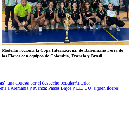
Medellín recibirá la Copa Internacional de Balonmano Feria de
las Flores con equipos de Colombia, Francia y Brasil
s’, una apuesta por el despecho popular
Anterior
nta a Alemania y avanza; Países Bajos y EE. UU. siguen líderes