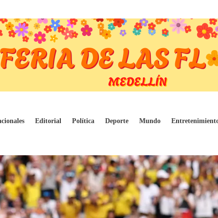
ndial 2026: pase a 16avos y feriado decre
cionales
Editorial
Política
Deporte
Mundo
Entretenimient