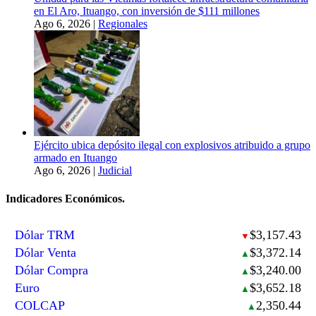
en El Aro, Ituango, con inversión de $111 millones
Ago 6, 2026
|
Regionales
Ejército ubica depósito ilegal con explosivos atribuido a grupo
armado en Ituango
Ago 6, 2026
|
Judicial
Indicadores Económicos.
Dólar TRM
$3,157.43
▼
Dólar Venta
$3,372.14
▲
Dólar Compra
$3,240.00
▲
Euro
$3,652.18
▲
COLCAP
2,350.44
▲