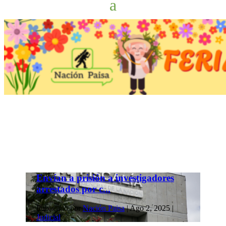
Envían a prisión a investigadores
arrestados por c...
Publicado por
Nación Paisa
|
Ago 2, 2025
|
Judicial