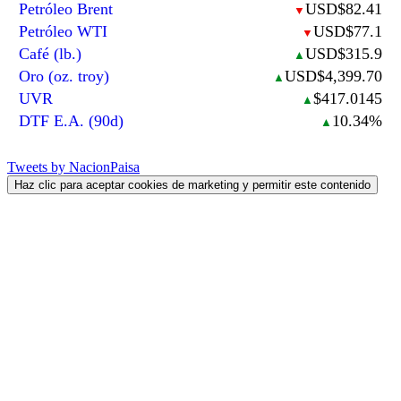
Petróleo Brent
USD$82.41
▼
Petróleo WTI
USD$77.1
▼
Café (lb.)
USD$315.9
▲
Oro (oz. troy)
USD$4,399.70
▲
UVR
$417.0145
▲
DTF E.A. (90d)
10.34%
▲
Tweets by NacionPaisa
Haz clic para aceptar cookies de marketing y permitir este contenido