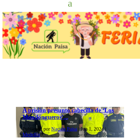
A prisión presunto cabecilla de ‘Los
Mondongueros’...
Publicado por
Nación Paisa
|
Jun 1, 2024
|
Medellín