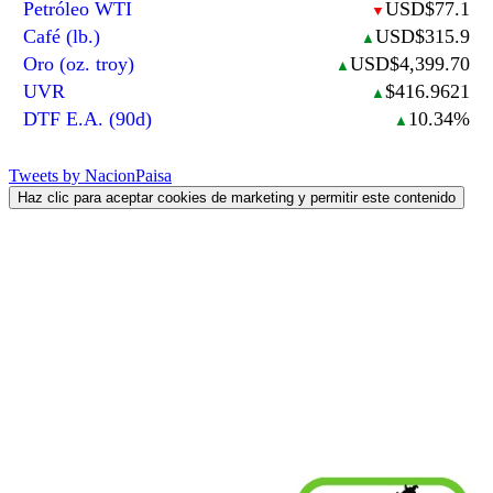
Petróleo WTI
USD$77.1
▼
Café (lb.)
USD$315.9
▲
Oro (oz. troy)
USD$4,399.70
▲
UVR
$416.9621
▲
DTF E.A. (90d)
10.34%
▲
Tweets by NacionPaisa
Haz clic para aceptar cookies de marketing y permitir este contenido