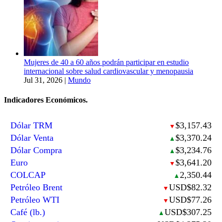
Mujeres de 40 a 60 años podrán participar en estudio
internacional sobre salud cardiovascular y menopausia
Jul 31, 2026
|
Mundo
Indicadores Económicos.
Dólar TRM
$3,157.43
▼
Dólar Venta
$3,370.24
▲
Dólar Compra
$3,234.76
▲
Euro
$3,641.20
▼
COLCAP
2,350.44
▲
Petróleo Brent
USD$82.32
▼
Petróleo WTI
USD$77.26
▼
Café (lb.)
USD$307.25
▲