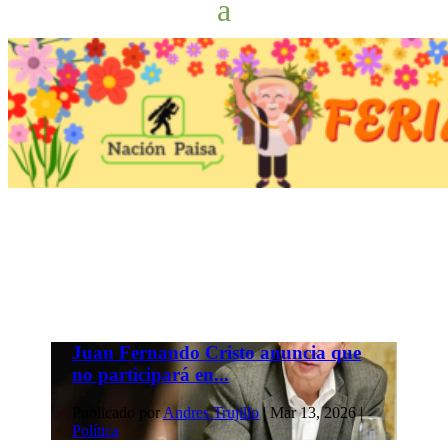
Juan Fernando Cristo anuncia que
no participará en...
Publicado por
Andres Trujillo
|
Mar 13, 2026
|
Política