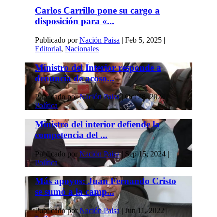
Carlos Carrillo pone su cargo a
disposición para «...
Publicado por
Nación Paisa
|
Feb 5, 2025
|
Editorial
,
Nacionales
Ministro del Interior responde a
denuncia de acoso...
Publicado por
Nación Paisa
|
Oct 28, 2024
|
Política
Ministro del interior defiende la
competencia del ...
Publicado por
Nación Paisa
|
Sep 15, 2024
|
Política
Más apoyos: Juan Fernando Cristo
se sumó a la camp...
Publicado por
Nación Paisa
|
Jun 11, 2022
|